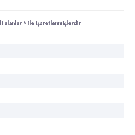
i alanlar
*
ile işaretlenmişlerdir