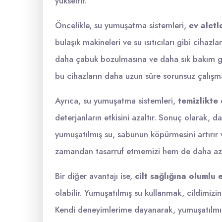
yükseltir.
Öncelikle, su yumuşatma sistemleri,
ev aletl
bulaşık makineleri ve su ısıtıcıları gibi cihaz
daha çabuk bozulmasına ve daha sık bakım ge
bu cihazların daha uzun süre sorunsuz çalışma
Ayrıca, su yumuşatma sistemleri,
temizlikte 
deterjanların etkisini azaltır. Sonuç olarak, 
yumuşatılmış su, sabunun köpürmesini artırır ve
zamandan tasarruf etmemizi hem de daha az 
Bir diğer avantajı ise,
cilt sağlığına olumlu e
olabilir. Yumuşatılmış su kullanmak, cildimizi
Kendi deneyimlerime dayanarak, yumuşatılmış 