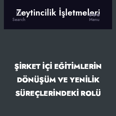
Zeytincilik İşletmeleri
Search
Menu
ŞIRKET İÇI EĞITIMLERIN
DÖNÜŞÜM VE YENILIK
SÜREÇLERINDEKI ROLÜ