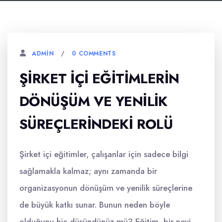
0 COMMENTS
ADMIN
ŞIRKET İÇI EĞITIMLERIN
DÖNÜŞÜM VE YENILIK
SÜREÇLERINDEKI ROLÜ
Şirket içi eğitimler, çalışanlar için sadece bilgi
sağlamakla kalmaz; aynı zamanda bir
organizasyonun dönüşüm ve yenilik süreçlerine
de büyük katkı sunar. Bunun neden böyle
olduğunu hiç düşündünüz mü? Eğitim, bir nevi