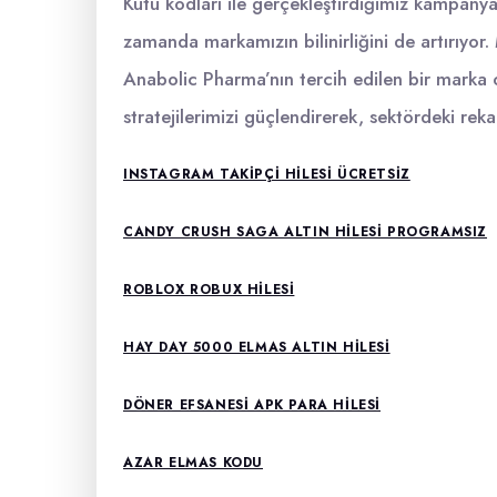
Kutu kodları ile gerçekleştirdiğimiz kampanyal
zamanda markamızın bilinirliğini de artırıyor
Anabolic Pharma’nın tercih edilen bir marka ol
stratejilerimizi güçlendirerek, sektördeki rek
INSTAGRAM TAKIPÇI HILESI ÜCRETSIZ
CANDY CRUSH SAGA ALTIN HILESI PROGRAMSIZ
ROBLOX ROBUX HILESI
HAY DAY 5000 ELMAS ALTIN HILESI
DÖNER EFSANESI APK PARA HILESI
AZAR ELMAS KODU