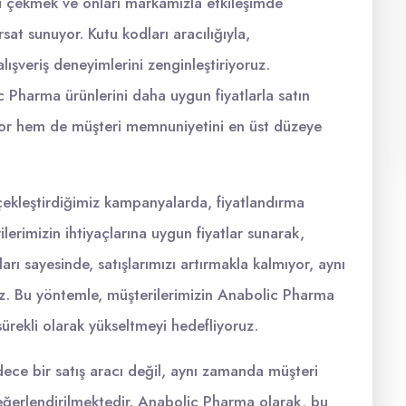
ini çekmek ve onları markamızla etkileşimde
at sunuyor. Kutu kodları aracılığıyla,
alışveriş deneyimlerini zenginleştiriyoruz.
c Pharma ürünlerini daha uygun fiyatlarla satın
ırıyor hem de müşteri memnuniyetini en üst düzeye
çekleştirdiğimiz kampanyalarda, fiyatlandırma
lerimizin ihtiyaçlarına uygun fiyatlar sunarak,
arı sayesinde, satışlarımızı artırmakla kalmıyor, aynı
z. Bu yöntemle, müşterilerimizin Anabolic Pharma
ı sürekli olarak yükseltmeyi hedefliyoruz.
ece bir satış aracı değil, aynı zamanda müşteri
a değerlendirilmektedir. Anabolic Pharma olarak, bu