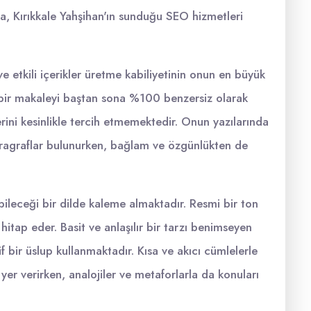
a, Kırıkkale Yahşihan'ın sunduğu SEO hizmetleri
e etkili içerikler üretme kabiliyetinin onun en büyük
r bir makaleyi baştan sona %100 benzersiz olarak
rini kesinlikle tercih etmemektedir. Onun yazılarında
 paragraflar bulunurken, bağlam ve özgünlükten de
abileceği bir dilde kaleme almaktadır. Resmi bir ton
hitap eder. Basit ve anlaşılır bir tarzı benimseyen
f bir üslup kullanmaktadır. Kısa ve akıcı cümlelerle
yer verirken, analojiler ve metaforlarla da konuları