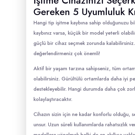
İşitme Cihazınızı Seçer
Gereken 5 Uyumluluk Kr
Hangi tip işitme kaybına sahip olduğunuzu bil
kaybınız varsa, küçük bir model yeterli olabil
güçlü bir cihaz seçmek zorunda kalabilirsiniz
değerlendirmeniz çok önemli!
Aktif bir yaşam tarzına sahipseniz, tüm ortaml
olabilirsiniz. Gürültülü ortamlarda daha iyi p
destekleyebilir. Hangi durumda daha çok zorl
kolaylaştıracaktır.
Cihazın sizin için ne kadar konforlu olduğu,
unsur. Uzun süreli kullanımlarda rahatsızlık 
modellere yönelmek belki de en akıllıca yakl