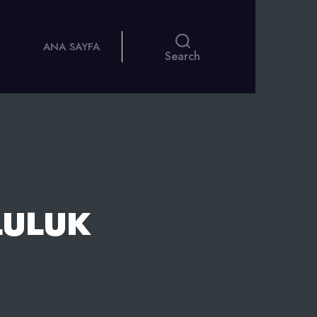
ANA SAYFA
Search
LULUK