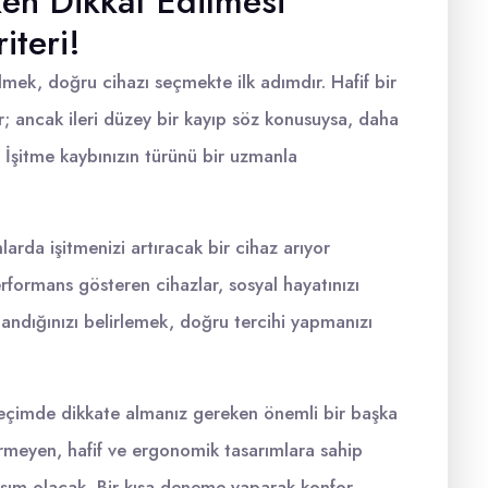
ken Dikkat Edilmesi
iteri!
mek, doğru cihazı seçmekte ilk adımdır. Hafif bir
ir; ancak ileri düzey bir kayıp söz konusuysa, daha
. İşitme kaybınızın türünü bir uzmanla
arda işitmenizi artıracak bir cihaz arıyor
erformans gösteren cihazlar, sosyal hayatınızı
andığınızı belirlemek, doğru tercihi yapmanızı
 seçimde dikkate almanız gereken önemli bir başka
vermeyen, hafif ve ergonomik tasarımlara sahip
aşım olacak. Bir kısa deneme yaparak konfor