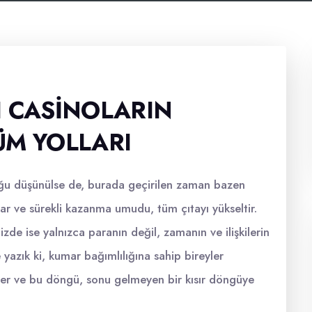
I CASINOLARIN
ÜM YOLLARI
uğu düşünülse de, burada geçirilen zaman bazen
klar ve sürekli kazanma umudu, tüm çıtayı yükseltir.
zde ise yalnızca paranın değil, zamanın ve ilişkilerin
yazık ki, kumar bağımlılığına sahip bireyler
ter ve bu döngü, sonu gelmeyen bir kısır döngüye