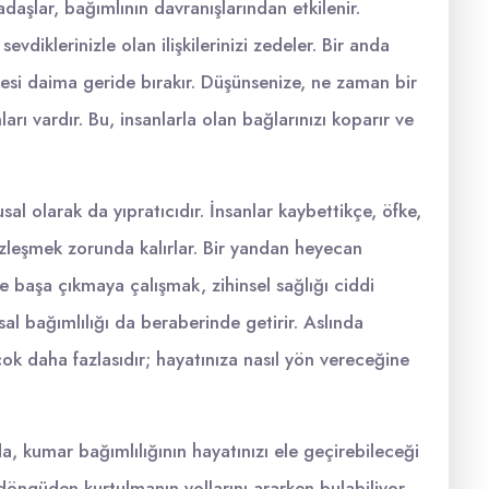
kadaşlar, bağımlının davranışlarından etkilenir.
evdiklerinizle olan ilişkilerinizi zedeler. Bir anda
kesi daima geride bırakır. Düşünsenize, ne zaman bir
rı vardır. Bu, insanlarla olan bağlarınızı koparır ve
sal olarak da yıpratıcıdır. İnsanlar kaybettikçe, öfke,
zleşmek zorunda kalırlar. Bir yandan heyecan
 başa çıkmaya çalışmak, zihinsel sağlığı ciddi
sal bağımlılığı da beraberinde getirir. Aslında
ok daha fazlasıdır; hayatınıza nasıl yön vereceğine
, kumar bağımlılığının hayatınızı ele geçirebileceği
döngüden kurtulmanın yollarını ararken bulabiliyor