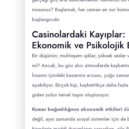
musunuz? Başlamak, her zaman en zor kısmıdı
başlangıcıdır.
Casinolardaki Kayıplar:
Ekonomik ve Psikolojik E
Bir düşünün; muhteşem ışıklar, yüksek sesler
mi? Ancak, bu göz alıcı atmosferde kaybetme
İnsanın içindeki kazanma arzusu, çoğu zaman a
açabiliyor. Birçok kişi, kaybettikçe daha faz
giden yolun temel taşını oluşturuyor.
Kumar bağımlılığının ekonomik etkileri
dü
değil, aynı zamanda sosyal sistemler için de 
bireylerin maddi durumlarını sarsarken, aile ili