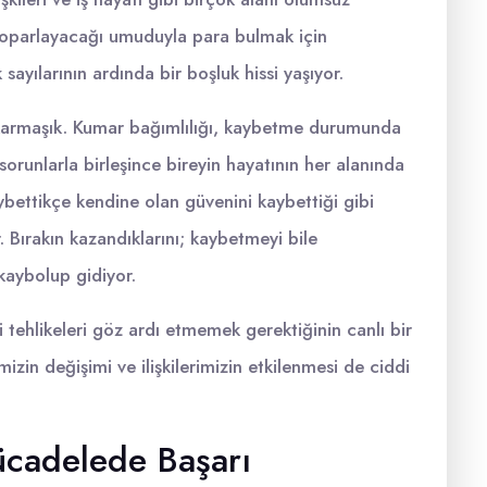
n toparlayacağı umuduyla para bulmak için
sayılarının ardında bir boşluk hissi yaşıyor.
armaşık. Kumar bağımlılığı, kaybetme durumunda
sorunlarla birleşince bireyin hayatının her alanında
aybettikçe kendine olan güvenini kaybettiği gibi
r. Bırakın kazandıklarını; kaybetmeyi bile
kaybolup gidiyor.
i tehlikeleri göz ardı etmemek gerektiğinin canlı bir
izin değişimi ve ilişkilerimizin etkilenmesi de ciddi
ücadelede Başarı