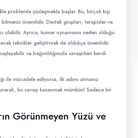
le problemle yüzleşmekle başlar. Bu, birçok kişi
ı bilmeniz önemlidir. Destek grupları, terapisler ve
ı olabilir. Ayrıca, kumar oynamanın neden olduğu
ecek teknikler geliştirmek de oldukça önemlidir.
şlayabilir ve bağımlılığınızla savaşırken kendi
lığı ile mücadele ediyorsa, ilk adımı atmanız
uşturarak, bu savaşı kazanmak mümkün! Sadece bir
arın Görünmeyen Yüzü ve