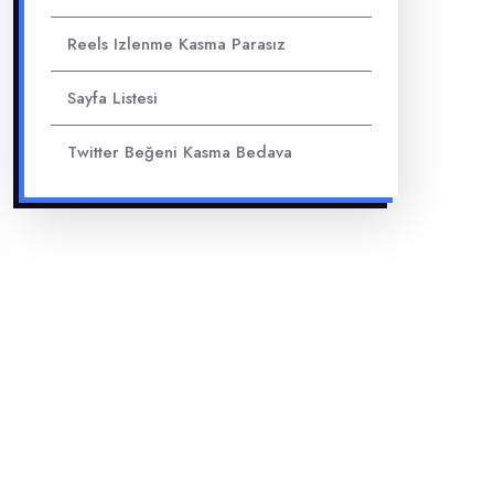
Reels Izlenme Kasma Parasız
Sayfa Listesi
Twitter Beğeni Kasma Bedava