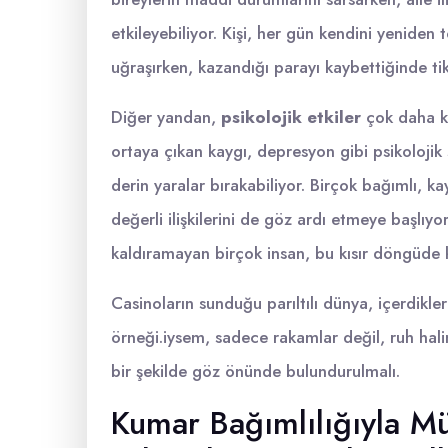
etkileyebiliyor. Kişi, her gün kendini yenide
uğraşırken, kazandığı parayı kaybettiğinde tik 
Diğer yandan,
psikolojik etkiler
çok daha k
ortaya çıkan kaygı, depresyon gibi psikolojik 
derin yaralar bırakabiliyor. Birçok bağımlı, k
değerli ilişkilerini de göz ardı etmeye başlıyo
kaldıramayan birçok insan, bu kısır döngüde 
Casinoların sunduğu parıltılı dünya, içerdikler
örneği.iysem, sadece rakamlar değil, ruh halim
bir şekilde göz önünde bulundurulmalı.
Kumar Bağımlılığıyla M