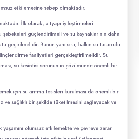
umsuz etkilemesine sebep olmaktadır.
ktadır. İlk olarak, altyapı iyileştirmeleri
su şebekeleri güçlendirilmeli ve su kaynaklarının daha
ta geçirilmelidir. Bunun yanı sıra, halkın su tasarrufu
çlendirme faaliyetleri gerçekleştirilmelidir. Su
ılması, su kesintisi sorununun çözümünde önemli bir
nlemek için su arıtma tesisleri kurulması da önemli bir
z ve sağlıklı bir şekilde tüketilmesini sağlayacak ve
lük yaşamını olumsuz etkilemekte ve çevreye zarar
u sorunu çözmek için etkin bir rol üstlenmesi