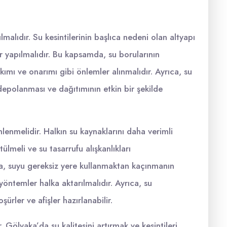
ılmalıdır. Su kesintilerinin başlıca nedeni olan altyapı
r yapılmalıdır. Bu kapsamda, su borularının
ımı ve onarımı gibi önlemler alınmalıdır. Ayrıca, su
depolanması ve dağıtımının etkin bir şekilde
lenmelidir. Halkın su kaynaklarını daha verimli
tülmeli ve su tasarrufu alışkanlıkları
a, suyu gereksiz yere kullanmaktan kaçınmanın
öntemler halka aktarılmalıdır. Ayrıca, su
oşürler ve afişler hazırlanabilir.
. Gölyaka’da su kalitesini artırmak ve kesintileri